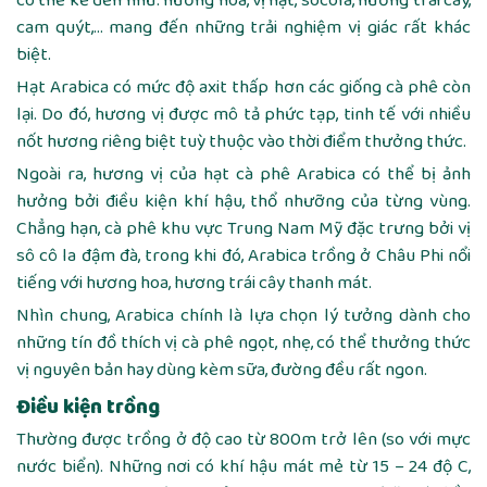
có thể kể đến như: hương hoa, vị hạt, socola, hương trái cây,
cam quýt,… mang đến những trải nghiệm vị giác rất khác
biệt.
Hạt Arabica có mức độ axit thấp hơn các giống cà phê còn
lại. Do đó, hương vị được mô tả phức tạp, tinh tế với nhiều
nốt hương riêng biệt tuỳ thuộc vào thời điểm thưởng thức.
Ngoài ra, hương vị của hạt cà phê Arabica có thể bị ảnh
hưởng bởi điều kiện khí hậu, thổ nhưỡng của từng vùng.
Chẳng hạn, cà phê khu vực Trung Nam Mỹ đặc trưng bởi vị
sô cô la đậm đà, trong khi đó, Arabica trồng ở Châu Phi nổi
tiếng với hương hoa, hương trái cây thanh mát.
Nhìn chung, Arabica chính là lựa chọn lý tưởng dành cho
những tín đồ thích vị cà phê ngọt, nhẹ, có thể thưởng thức
vị nguyên bản hay dùng kèm sữa, đường đều rất ngon.
Điều kiện trồng
Thường được trồng ở độ cao từ 800m trở lên (so với mực
nước biển). Những nơi có khí hậu mát mẻ từ 15 – 24 độ C,