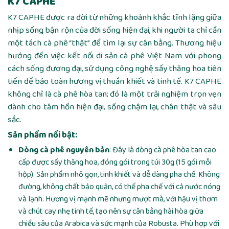
K7 CAPHE
K7 CAPHE được ra đời từ những khoảnh khắc tĩnh lặng giữa
nhịp sống bận rộn của đời sống hiện đại, khi người ta chỉ cần
một tách cà phê “thật” để tìm lại sự cân bằng. Thương hiệu
hướng đến việc kết nối di sản cà phê Việt Nam với phong
cách sống đương đại, sử dụng công nghệ sấy thăng hoa tiên
tiến để bảo toàn hương vị thuần khiết và tinh tế. K7 CAPHE
không chỉ là cà phê hòa tan; đó là một trải nghiệm trọn vẹn
dành cho tâm hồn hiện đại, sống chậm lại, chân thật và sâu
sắc.
Sản phẩm nổi bật:
Dòng cà phê nguyên bản
: Đây là dòng cà phê hòa tan cao
cấp được sấy thăng hoa, đóng gói trong túi 30g (15 gói mỗi
hộp). Sản phẩm nhỏ gọn, tinh khiết và dễ dàng pha chế. Không
đường, không chất bảo quản, có thể pha chế với cả nước nóng
và lạnh. Hương vị mạnh mẽ nhưng mượt mà, với hậu vị thơm
và chút cay nhẹ tinh tế, tạo nên sự cân bằng hài hòa giữa
chiều sâu của Arabica và sức mạnh của Robusta. Phù hợp với