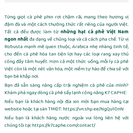
Từng giọt cà phê phin rơi chậm rãi, mang theo hương vị
đậm đà và một cách thưởng thức rất riêng của người Việt.
Tất cả đều được làm từ
những hạt cà phê Việt Nam
ngon nhất
đa dạng về chủng loại và cả cách pha chế. Từ vị
Robusta mạnh mẽ quen thuộc, Arabica nhẹ nhàng tinh tế,
cho đến cà phê hòa tan tiện lợi hay các loại rang xay thủ
công đầy tâm huyết. Hơn cả một thức uống, mỗi ly cà phê
Việt còn là một nét văn hóa, một niềm tự hào để chia sẻ với
bạn bè khắp nơi.
Bạn đã sẵn sàng nâng cấp trải nghiệm cà phê của mình?
Khám phá ngay dòng cà phê sấy lạnh công năng K7 CAPHE:
Nếu bạn là khách hàng nội địa xin mời bạn mua hàng tại
website hoặc tại sàn TMĐT:
https://vn.shp.ee/NgQu1DnN
Nếu bạn là khách hàng nước ngoài vui lòng liên hệ với
chúng tôi tại:
https://k7caphe.com/contact/