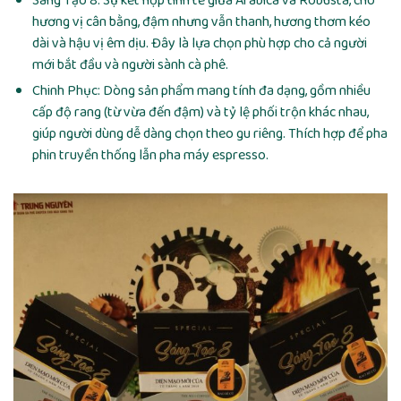
Sáng Tạo 8: Sự kết hợp tinh tế giữa Arabica và Robusta, cho
hương vị cân bằng, đậm nhưng vẫn thanh, hương thơm kéo
dài và hậu vị êm dịu. Đây là lựa chọn phù hợp cho cả người
mới bắt đầu và người sành cà phê.
Chinh Phục: Dòng sản phẩm mang tính đa dạng, gồm nhiều
cấp độ rang (từ vừa đến đậm) và tỷ lệ phối trộn khác nhau,
giúp người dùng dễ dàng chọn theo gu riêng. Thích hợp để pha
phin truyền thống lẫn pha máy espresso.