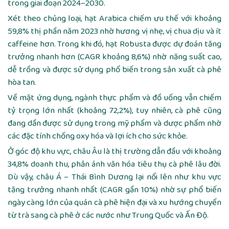
trong giai đoạn 2024–2030.
Xét theo chủng loại, hạt Arabica chiếm ưu thế với khoảng
59,8% thị phần năm 2023 nhờ hương vị nhẹ, vị chua dịu và ít
caffeine hơn. Trong khi đó, hạt Robusta được dự đoán tăng
trưởng nhanh hơn (CAGR khoảng 8,6%) nhờ năng suất cao,
dễ trồng và được sử dụng phổ biến trong sản xuất cà phê
hòa tan.
Về mặt ứng dụng, ngành thực phẩm và đồ uống vẫn chiếm
tỷ trọng lớn nhất (khoảng 72,2%), tuy nhiên, cà phê cũng
đang dần được sử dụng trong mỹ phẩm và dược phẩm nhờ
các đặc tính chống oxy hóa và lợi ích cho sức khỏe.
Ở góc độ khu vực, châu Âu là thị trường dẫn đầu với khoảng
34,8% doanh thu, phản ánh văn hóa tiêu thụ cà phê lâu đời.
Dù vậy, châu Á – Thái Bình Dương lại nổi lên như khu vực
tăng trưởng nhanh nhất (CAGR gần 10%) nhờ sự phổ biến
ngày càng lớn của quán cà phê hiện đại và xu hướng chuyển
từ trà sang cà phê ở các nước như Trung Quốc và Ấn Độ.