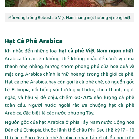
Mỗi vùng trồng Robusta ở Việt Nam mang một hương vị riêng biệt
Hạt Cà Phê Arabica
Khi nhắc đến những loại
hạt cà phê Việt Nam ngon nhất
,
Arabica là cái tên không thể không nhắc đến. Với vị chua
thanh nhẹ nhàng, hương thơm phong phú của hoa quả và
mật ong, Arabica chính là “nữ hoàng” trong thế giới cà phê.
Hạt cà phê Arabica, hay còn gọi là cà phê chè, có nguồn gốc
từ Ethiopia, nổi tiếng với hương vị thơm, chua thanh, ngọt
ngào, và hậu vị dễ chịu, chiếm 60-70% sản lượng cà phê
toàn cầu. Người nước ngoài rất ưa chuộng hạt cà phê
Arabica, đặc biệt là các nước phương Tây.
Nguồn gốc của hạt Arabica ở phía Tây Nam nước Cộng hòa
Dân chủ Ethiopia, thuộc lãnh thổ châu Phi. Sau thế kỷ 17 – 18
thì các giống cây cà phê Arabica phân tán ở nhiều nơi trên