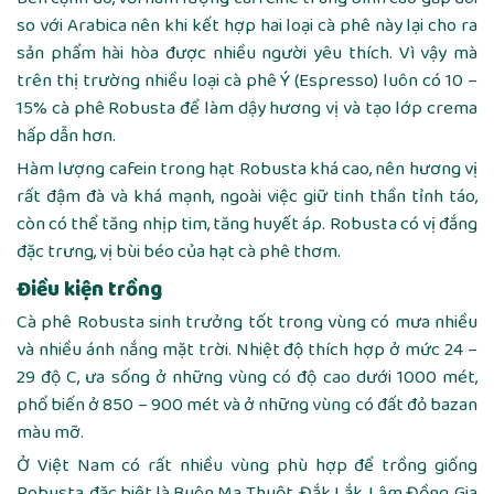
so với Arabica nên khi kết hợp hai loại cà phê này lại cho ra
sản phẩm hài hòa được nhiều người yêu thích. Vì vậy mà
trên thị trường nhiều loại cà phê Ý (Espresso) luôn có 10 –
15% cà phê Robusta để làm dậy hương vị và tạo lớp crema
hấp dẫn hơn.
Hàm lượng cafein trong hạt Robusta khá cao, nên hương vị
rất đậm đà và khá mạnh, ngoài việc giữ tinh thần tỉnh táo,
còn có thể tăng nhịp tim, tăng huyết áp. Robusta có vị đắng
đặc trưng, vị bùi béo của hạt cà phê thơm.
Điều kiện trồng
Cà phê Robusta sinh trưởng tốt trong vùng có mưa nhiều
và nhiều ánh nắng mặt trời. Nhiệt độ thích hợp ở mức 24 –
29 độ C, ưa sống ở những vùng có độ cao dưới 1000 mét,
phổ biến ở 850 – 900 mét và ở những vùng có đất đỏ bazan
màu mỡ.
Ở Việt Nam có rất nhiều vùng phù hợp để trồng giống
Robusta, đặc biệt là Buôn Ma Thuột, Đắk Lắk, Lâm Đồng, Gia