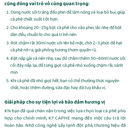
cũng đóng vai trò vô cùng quan trọng:
Dùng nước sôi tráng đều phin để làm nóng và loại bỏ bụi, giúp
cà phê chiết xuất tốt hơn.
Cho khoảng 20–25g bột cà phê cho vào phin, lắc nhẹ để bột
dàn đều, chuẩn bị cho quá trình nén.
Rót chậm rãi 30ml nước sôi lên bề mặt, chờ 2–3 phút để hạt
cà phê nở ra, giải phóng hương thơm quyến rũ.
Đặt nắp gài và nén nhẹ, sau đó châm thêm 50–60ml nước sôi
rồi đậy nắp lại, để từng giọt cà phê nhỏ xuống chậm rãi, sánh
mịn.
Khi cà phê đã nhỏ giọt hết, bạn có thể thưởng thức nguyên
chất, hoặc thêm đường, sữa đặc hay đá tuỳ khẩu vị.
Giải pháp cho sự tiện lợi và bảo đảm hương vị
Khi bạn đã quá chán nản trong việc lựa chọn loại cà phê phù
hợp cho chính mình,
K7 CAPHE mang đến một câu trả lời
hoàn hảo. Nhờ công nghệ sấy lạnh đột phá, thương hiệu đã