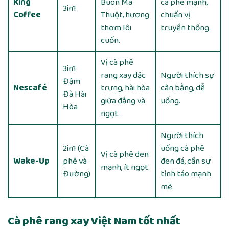
King
Buôn Ma
cà phê mạnh,
3in1
Coffee
Thuột, hương
chuẩn vị
thơm lôi
truyền thống.
cuốn.
Vị cà phê
3in1
rang xay đặc
Người thích sự
Đậm
Nescafé
trưng, hài hòa
cân bằng, dễ
Đà Hài
giữa đắng và
uống.
Hòa
ngọt.
Người thích
2in1 (Cà
uống cà phê
Vị cà phê đen
Wake-Up
phê và
đen đá, cần sự
mạnh, ít ngọt.
Đường)
tỉnh táo mạnh
mẽ.
Cà phê rang xay Việt Nam tốt nhất