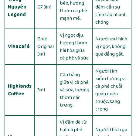
béo, hương
Nguyên
G7 3in1
đậm, cần sự
thơm cà phê
Legend
tỉnh táo nhanh
mạnh mẽ.
chóng.
Vị ngọt dịu,
Gold
Người ưa thích
hương thơm
Vinacafé
Original
vị ngọt, không
hài hòa giữa
3in1
quá đắng gắt.
cà phê và sữa.
Người tìm
Cân bằng
kiếm hương vị
giữa vị cà phê
Highlands
cà phê chuỗi
3in1
và sữa, hương
Coffee
quán quen
thơm đặc
thuộc, sang
trưng.
trọng
Vị đậm đà từ
hạt cà phê
Người thích gu