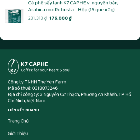
Cà phê sấy lạnh K7 CAPHE vị nguyên bản,
Arabica mix Robusta - Hộp (15 que x 2g)
Giá
Giá
231.313
₫
176.000
₫
gốc
hiện
là:
tại
231.313 ₫.
là:
176.000 ₫.
Công ty TNHH The Yên Farm
Mã số thuế: 0318873246
Địa chỉ công ty: 3 Nguyễn Cơ Thạch, Phường An Khánh, TP Hồ
Chí Minh, Việt Nam
LIÊN KẾT NHANH
Trang Chủ
Giới Thiệu