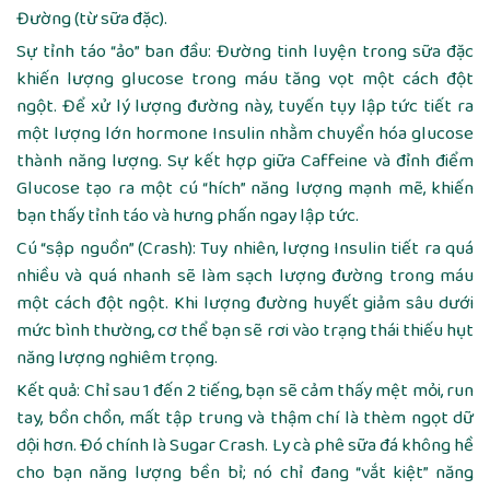
Đường (từ sữa đặc).
Sự tỉnh táo “ảo” ban đầu: Đường tinh luyện trong sữa đặc
khiến lượng glucose trong máu tăng vọt một cách đột
ngột. Để xử lý lượng đường này, tuyến tụy lập tức tiết ra
một lượng lớn hormone Insulin nhằm chuyển hóa glucose
thành năng lượng. Sự kết hợp giữa Caffeine và đỉnh điểm
Glucose tạo ra một cú “hích” năng lượng mạnh mẽ, khiến
bạn thấy tỉnh táo và hưng phấn ngay lập tức.
Cú “sập nguồn” (Crash): Tuy nhiên, lượng Insulin tiết ra quá
nhiều và quá nhanh sẽ làm sạch lượng đường trong máu
một cách đột ngột. Khi lượng đường huyết giảm sâu dưới
mức bình thường, cơ thể bạn sẽ rơi vào trạng thái thiếu hụt
năng lượng nghiêm trọng.
Kết quả: Chỉ sau 1 đến 2 tiếng, bạn sẽ cảm thấy mệt mỏi, run
tay, bồn chồn, mất tập trung và thậm chí là thèm ngọt dữ
dội hơn. Đó chính là Sugar Crash. Ly cà phê sữa đá không hề
cho bạn năng lượng bền bỉ; nó chỉ đang “vắt kiệt” năng