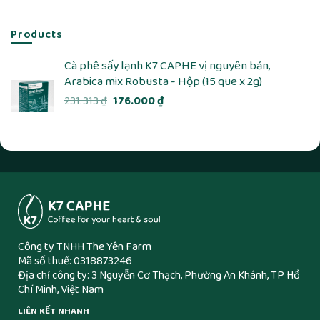
Products
Cà phê sấy lạnh K7 CAPHE vị nguyên bản,
Arabica mix Robusta - Hộp (15 que x 2g)
Giá
Giá
231.313
₫
176.000
₫
gốc
hiện
là:
tại
231.313 ₫.
là:
176.000 ₫.
Công ty TNHH The Yên Farm
Mã số thuế: 0318873246
Địa chỉ công ty: 3 Nguyễn Cơ Thạch, Phường An Khánh, TP Hồ
Chí Minh, Việt Nam
LIÊN KẾT NHANH