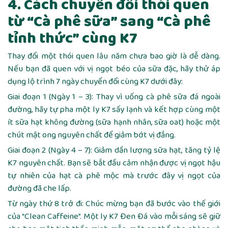
4. Cách chuyển đổi thói quen
từ “Cà phê sữa” sang “Cà phê
tỉnh thức” cùng K7
Thay đổi một thói quen lâu năm chưa bao giờ là dễ dàng.
Nếu bạn đã quen với vị ngọt béo của sữa đặc, hãy thử áp
dụng lộ trình 7 ngày chuyển đổi cùng K7 dưới đây:
Giai đoạn 1 (Ngày 1 – 3): Thay vì uống cà phê sữa đá ngoài
đường, hãy tự pha một ly K7 sấy lạnh và kết hợp cùng một
ít sữa hạt không đường (sữa hạnh nhân, sữa oat) hoặc một
chút mật ong nguyên chất để giảm bớt vị đắng.
Giai đoạn 2 (Ngày 4 – 7): Giảm dần lượng sữa hạt, tăng tỷ lệ
K7 nguyên chất. Bạn sẽ bắt đầu cảm nhận được vị ngọt hậu
tự nhiên của hạt cà phê mộc mà trước đây vị ngọt của
đường đã che lấp.
Từ ngày thứ 8 trở đi: Chúc mừng bạn đã bước vào thế giới
của “Clean Caffeine”. Một ly K7 Đen Đá vào mỗi sáng sẽ giữ