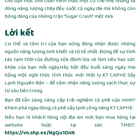
cho bạn một tinh thần minh mẫn, một cơ thể nhẹ nhàng và
dòng năng lượng chảy đều suốt cả ngày dài mà không còn
bóng dáng của những trận “Sugar Crash” mệt mỏi.
Lời kết
Cơ thể và tâm trí của bạn xứng đáng nhận được những
nguồn năng lượng tinh khiết và tử tế nhất. Đừng để sự tỉnh
táo tạm thời của đường sữa đánh lừa và làm tiêu hao sức
khỏe của bạn mỗi ngày.Hãy bắt đầu buổi sáng ngày mai
bằng một nghi thức tỉnh thức mới: Một ly K7 CAPHE Sấy
Lạnh Nguyên Bản – để cảm nhận năng lượng sạch thực sự
từ sâu bên trong.
Bạn đã sẵn sàng nâng cấp trải nghiệm cà phê của mình?
Khám phá ngay dòng cà phê sấy lạnh công năng K7 CAPHE:
Nếu bạn là khách hàng nội địa xin mời bạn mua hàng tại
website hoặc tại sàn TMĐT:
https://vn.shp.ee/NgQu1DnN