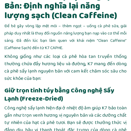
Bản: Định nghĩa lại năng
lượng sạch (Clean Caffeine)
Để bẻ gãy vòng lặp mệt mỏi – thèm ngọt – uống cà phê sữa, giải
pháp duy nhất là thay đổi nguồn năng lượng bạn nạp vào cơ thể mỗi
sáng. Đã đến lúc bạn làm quen với khái niệm “Clean Caffeine”
(Caffeine Sạch) đến từ K7 CAPHE.
Không giống như các loại cà phê hòa tan truyền thống
thường chứa đầy hương liệu và đường, K7 mang đến dòng
cà phê sấy lạnh nguyên bản với cam kết chăm sóc sâu cho
sức khỏe của bạn:
Giữ trọn tinh túy bằng Công nghệ Sấy
Lạnh (Freeze-Dried)
Công nghệ sấy lạnh hiện đại ở nhiệt độ âm giúp K7 bảo toàn
gần như trọn venh hương vị nguyên bản và các dưỡng chất
tự nhiên của hạt cà phê tươi. Bạn sẽ được thưởng thức vị
đắng dịu, hậu vị thanh thoát đặc trưng của dòng cà phê