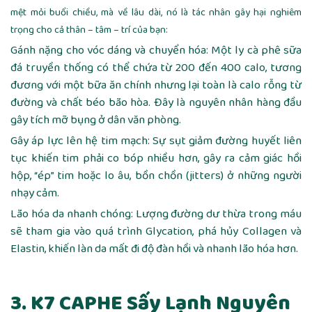
mệt mỏi buổi chiều, mà về lâu dài, nó là tác nhân gây hại nghiêm
trọng cho cả thân – tâm – trí của bạn:
Gánh nặng cho vóc dáng và chuyển hóa: Một ly cà phê sữa
đá truyền thống có thể chứa từ 200 đến 400 calo, tương
đương với một bữa ăn chính nhưng lại toàn là calo rỗng từ
đường và chất béo bão hòa. Đây là nguyên nhân hàng đầu
gây tích mỡ bụng ở dân văn phòng.
Gây áp lực lên hệ tim mạch: Sự sụt giảm đường huyết liên
tục khiến tim phải co bóp nhiều hơn, gây ra cảm giác hồi
hộp, “ép” tim hoặc lo âu, bồn chồn (jitters) ở những người
nhạy cảm.
Lão hóa da nhanh chóng: Lượng đường dư thừa trong máu
sẽ tham gia vào quá trình Glycation, phá hủy Collagen và
Elastin, khiến làn da mất đi độ đàn hồi và nhanh lão hóa hơn.
3. K7 CAPHE Sấy Lạnh Nguyên