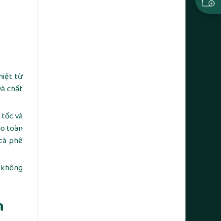
hiệt từ
và chất
 tốc và
ảo toàn
cà phê
h không
n