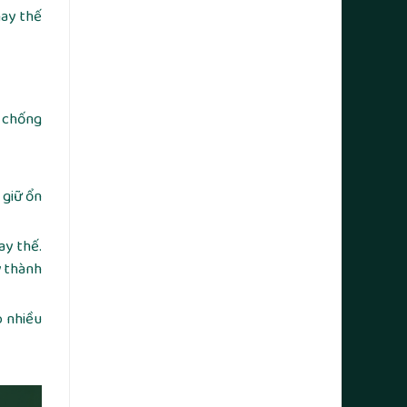
hay thế
 chống
 giữ ổn
ay thế.
y thành
o nhiều