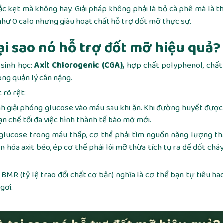
c kẹt mà không hay. Giải pháp không phải là bỏ cà phê mà là t
hư 0 calo nhưng giàu hoạt chất hỗ trợ đốt mỡ thực sự.
tại sao nó hỗ trợ đốt mỡ hiệu quả?
 sinh học:
Axit Chlorogenic (CGA),
hợp chất polyphenol, chất
ong quản lý cân nặng.
 rõ rệt:
 giải phóng glucose vào máu sau khi ăn. Khi đường huyết được
ạn chế tối đa việc hình thành tế bào mỡ mới.
glucose trong máu thấp, cơ thể phải tìm nguồn năng lượng th
 hóa axit béo, ép cơ thể phải lôi mỡ thừa tích tụ ra để đốt chá
BMR (tỷ lệ trao đổi chất cơ bản) nghĩa là cơ thể bạn tự tiêu ha
gơi.