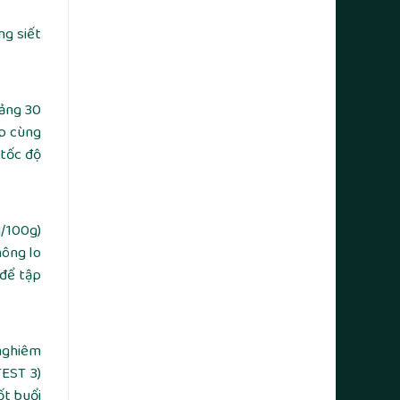
ng siết
oảng 30
ợp cùng
 tốc độ
g/100g)
hông lo
 để tập
 nghiêm
TEST 3)
ốt buổi