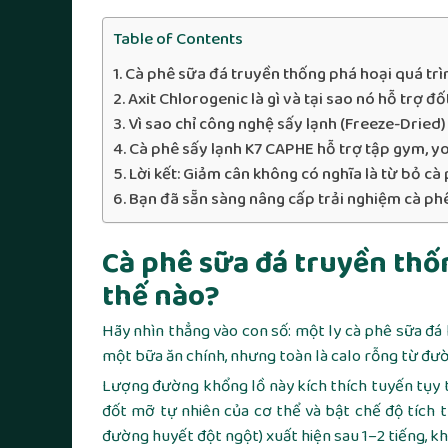
Table of Contents
Cà phê sữa đá truyền thống phá hoại quá trì
Axit Chlorogenic là gì và tại sao nó hỗ trợ đ
Vì sao chỉ công nghệ sấy lạnh (Freeze-Dried
Cà phê sấy lạnh K7 CAPHE hỗ trợ tập gym, yo
Lời kết: Giảm cân không có nghĩa là từ bỏ cà
Bạn đã sẵn sàng nâng cấp trải nghiệm cà ph
Cà phê sữa đá truyền thố
thế nào?
Hãy nhìn thẳng vào con số: một ly cà phê sữa đ
một bữa ăn chính, nhưng toàn là calo rỗng từ đườ
Lượng đường khổng lồ này kích thích tuyến tụy ti
đốt mỡ tự nhiên của cơ thể và bật chế độ tích 
đường huyết đột ngột) xuất hiện sau 1–2 tiếng, kh