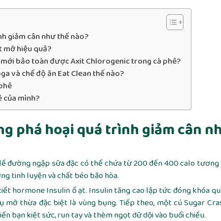
nh giảm cân như thế nào?
ốt mỡ hiệu quả?
) mới bảo toàn được Axit Chlorogenic trong cà phê?
ga và chế độ ăn Eat Clean thế nào?
 phê
ê của mình?
ng phá hoại quá trình giảm cân n
á lề đường ngập sữa đặc có thể chứa từ 200 đến 400 calo tươn
ng tinh luyện và chất béo bão hòa.
ết hormone Insulin ồ ạt. Insulin tăng cao lập tức đóng khóa qu
tụ mỡ thừa đặc biệt là vùng bụng. Tiếp theo, một cú Sugar Cra
iến bạn kiệt sức, run tay và thèm ngọt dữ dội vào buổi chiều.