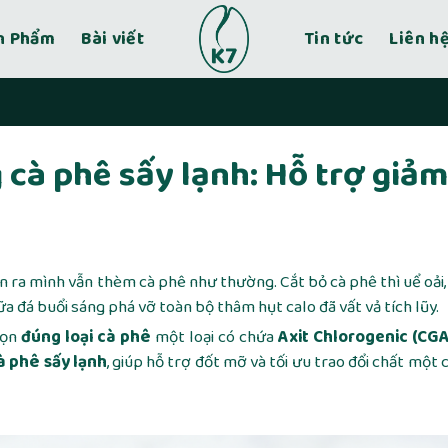
n Phẩm
Bài viết
Tin tức
Liên h
 cà phê sấy lạnh: Hỗ trợ giảm
ận ra mình vẫn thèm cà phê như thường. Cắt bỏ cà phê thì uể oải
sữa đá buổi sáng phá vỡ toàn bộ thâm hụt calo đã vất vả tích lũy.
họn
đúng loại cà phê
một loại có chứa
Axit Chlorogenic (CGA
à phê sấy lạnh
, giúp hỗ trợ đốt mỡ và tối ưu trao đổi chất một 