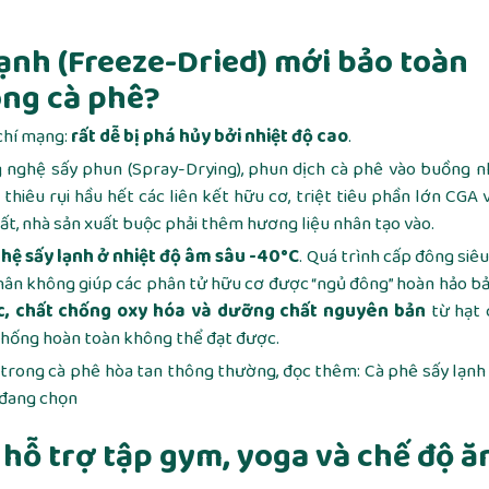
lạnh (Freeze-Dried) mới bảo toàn
ong cà phê?
chí mạng:
rất dễ bị phá hủy bởi nhiệt độ cao
.
 nghệ sấy phun (Spray-Drying), phun dịch cà phê vào buồng n
hiêu rụi hầu hết các liên kết hữu cơ, triệt tiêu phần lớn CGA 
ất, nhà sản xuất buộc phải thêm hương liệu nhân tạo vào.
hệ sấy lạnh ở nhiệt độ âm sâu -40°C
. Quá trình cấp đông siêu
chân không giúp các phân tử hữu cơ được “ngủ đông” hoàn hảo b
, chất chống oxy hóa và dưỡng chất nguyên bản
từ hạt 
 thống hoàn toàn không thể đạt được.
o trong cà phê hòa tan thông thường, đọc thêm:
Cà phê sấy lạn
 đang chọn
hỗ trợ tập gym, yoga và chế độ ă