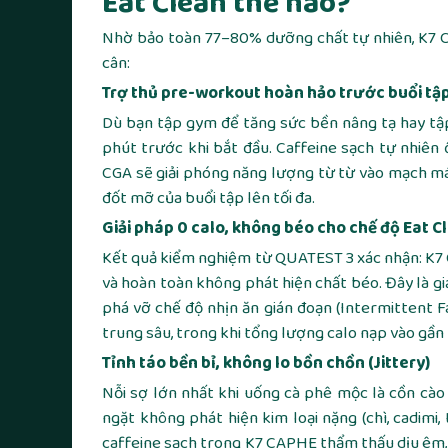
Eat Clean thế nào?
Nhờ bảo toàn 77–80% dưỡng chất tự nhiên, K7 C
cân:
Trợ thủ pre-workout hoàn hảo trước buổi tậ
Dù bạn tập gym để tăng sức bền nâng tạ hay tậ
phút trước khi bắt đầu. Caffeine sạch tự nhiê
CGA sẽ giải phóng năng lượng từ từ vào mạch má
đốt mỡ của buổi tập lên tối đa.
Giải pháp 0 calo, không béo cho chế độ Eat C
Kết quả kiểm nghiệm từ QUATEST 3 xác nhận: K7
và hoàn toàn không phát hiện chất béo. Đây là 
phá vỡ chế độ nhịn ăn gián đoạn (Intermittent 
trung sâu, trong khi tổng lượng calo nạp vào gầ
Tỉnh táo bền bỉ, không lo bồn chồn (Jittery)
Nỗi sợ lớn nhất khi uống cà phê mộc là cồn cào
ngặt không phát hiện kim loại nặng (chì, cadimi
caffeine sạch trong K7 CAPHE thẩm thấu dịu êm, 