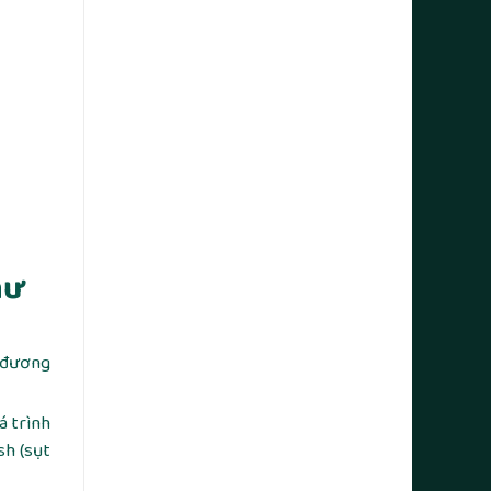
hư
g đương
á trình
sh (sụt