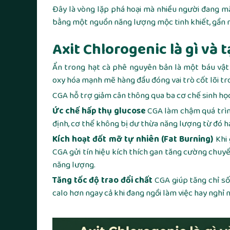
Đây là vòng lặp phá hoại mà nhiều người đang mắ
bằng một nguồn năng lượng mộc tinh khiết, gần n
Axit Chlorogenic là gì và 
Ẩn trong hạt cà phê nguyên bản là một báu vật
oxy hóa mạnh mẽ hàng đầu đóng vai trò cốt lõi tr
CGA hỗ trợ giảm cân thông qua ba cơ chế sinh học
Ức chế hấp thụ glucose
CGA làm chậm quá trình
định, cơ thể không bị dư thừa năng lượng từ đó h
Kích hoạt đốt mỡ tự nhiên (Fat Burning)
Khi 
CGA gửi tín hiệu kích thích gan tăng cường chuyển
năng lượng.
Tăng tốc độ trao đổi chất
CGA giúp tăng chỉ số 
calo hơn ngay cả khi đang ngồi làm việc hay nghỉ n