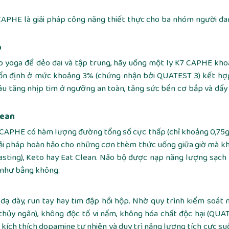
APHE là giải pháp công năng thiết thực cho ba nhóm người đa
p
p yoga để dẻo dai và tập trung, hãy uống một ly K7 CAPHE kh
n ổn định ở mức khoảng 3% (chứng nhận bởi QUATEST 3) kết h
u tăng nhịp tim ở ngưỡng an toàn, tăng sức bền cơ bắp và đẩy
lean
 CAPHE có hàm lượng đường tổng số cực thấp (chỉ khoảng 0,75
giải pháp hoàn hảo cho những cơn thèm thức uống giữa giờ mà k
Fasting), Keto hay Eat Clean. Não bộ được nạp năng lượng sạch
n như bằng không.
 dạ dày, run tay hay tim đập hồi hộp. Nhờ quy trình kiểm soát
, thủy ngân), không độc tố vi nấm, không hóa chất độc hại (QUA
kích thích dopamine tự nhiên và duy trì năng lượng tích cực su