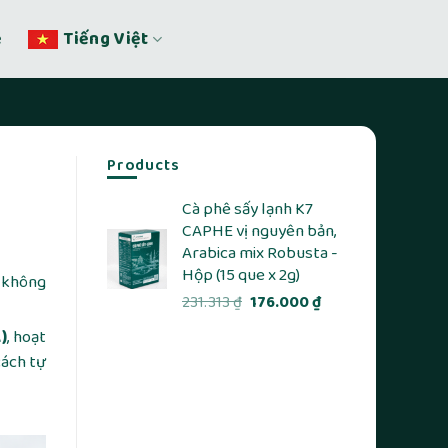
ệ
Tiếng Việt
Products
Cà phê sấy lạnh K7
CAPHE vị nguyên bản,
Arabica mix Robusta -
Hộp (15 que x 2g)
, không
Giá
Giá
231.313
₫
176.000
₫
gốc
hiện
)
, hoạt
là:
tại
cách tự
231.313 ₫.
là:
176.000 ₫.